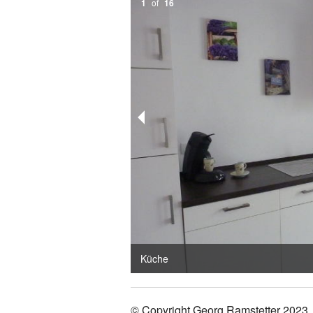
1
of
16
Küche
© Copyright Georg Ramstetter 2023