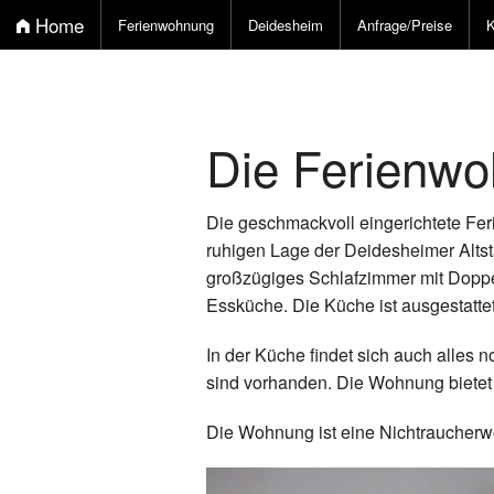
Home
Ferienwohnung
Deidesheim
Anfrage/Preise
K
Die Ferienw
Die geschmackvoll eingerichtete Fer
ruhigen Lage der Deidesheimer Altst
großzügiges Schlafzimmer mit Dopp
Essküche. Die Küche ist ausgestatte
In der Küche findet sich auch alle
sind vorhanden. Die Wohnung bietet
Die Wohnung ist eine Nichtraucherwo